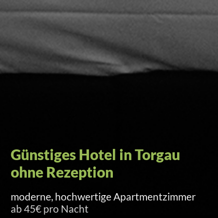
Self-Check-in per Türcode
Versand am Anreisetag um 15 Uhr per SMS
und E-Mail